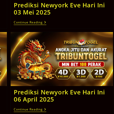
Prediksi Newyork Eve Hari Ini
03 Mei 2025
Prediksi
Continue Reading
Newyork
Eve
Hari
Ini
03
Mei
2025
Prediksi Newyork Eve Hari Ini
06 April 2025
Prediksi
Continue Reading
Newyork