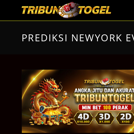
Skip
to
content
PREDIKSI NEWYORK E