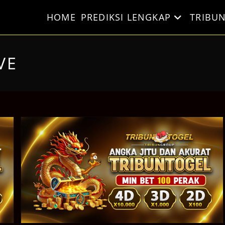
HOME
PREDIKSI LENGKAP
TRIBU
VE