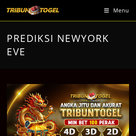
Skip
to
Menu
content
PREDIKSI NEWYORK
EVE