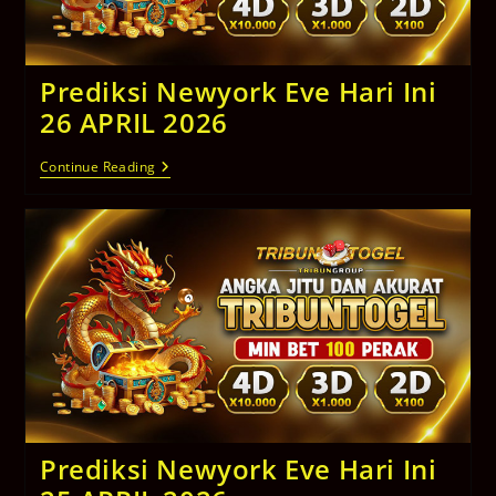
Prediksi Newyork Eve Hari Ini
26 APRIL 2026
Prediksi
Continue Reading
Newyork
Eve
Hari
Ini
26
APRIL
2026
Prediksi Newyork Eve Hari Ini