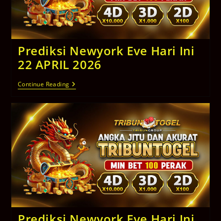
Prediksi Newyork Eve Hari Ini
22 APRIL 2026
Prediksi
Continue Reading
Newyork
Eve
Hari
Ini
22
APRIL
2026
Prediksi Newyork Eve Hari Ini