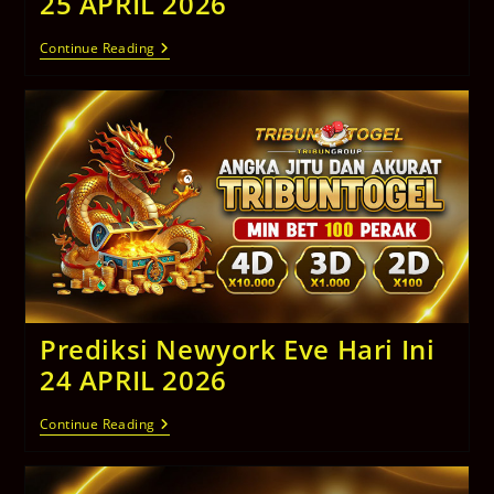
25 APRIL 2026
Prediksi
Continue Reading
Newyork
Eve
Hari
Ini
25
APRIL
2026
Prediksi Newyork Eve Hari Ini
24 APRIL 2026
Prediksi
Continue Reading
Newyork
Eve
Hari