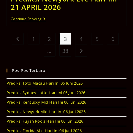
21 APRIL 2026
Prediksi
Continue Reading
Newyork
Eve
Hari
Ini
1
2
3
4
5
6
Go to the previous page
21
APRIL
…
38
Go to the next page
2026
Pos-Pos Terbaru
Prediksi Toto Macau Hari Ini 06 Juni 2026
Prediksi Sydney Lotto Hari ini 06 Juni 2026
Prediksi Kentucky Mid Hari Ini 06 Juni 2026
Prediksi Newyork Mid Hari Ini 06 Juni 2026
Prediksi Fujian Pools Hari Ini 06 Juni 2026
Prediksi Florida Mid Hari Ini 06 Juni 2026