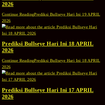
2026
Continue Reading
Prediksi Bullseye Hari Ini 19 APRIL
2026
Prediksi Bullseye Hari Ini 18 APRIL
2026
Continue Reading
Prediksi Bullseye Hari Ini 18 APRIL
2026
Prediksi Bullseye Hari Ini 17 APRIL
2026