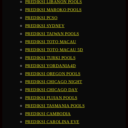
PREDIKSI LIBANON POOLS
PREDIKSI MAROKO POOLS
PREDIKSI PCSO
PREDIKSI SYDNEY
PREDIKSI TAIWAN POOLS
PREDIKSI TOTO MACAU
PREDIKSI TOTO MACAU 5D
PREDIKSI TURKI POOLS
PREDIKSI YORDANIA4D
PREDIKSI OREGON POOLS
PREDIKSI CHICAGO NIGHT
PREDIKSI CHICAGO DAY
PREDIKSI FUJIAN POOLS
PREDIKSI TASMANIA POOLS
PREDIKSI CAMBODIA
PREDIKSI CAROLINA EVE