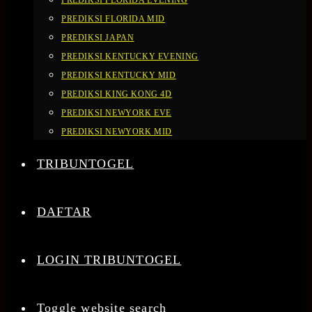
PREDIKSI FLORIDA EVENING
PREDIKSI FLORIDA MID
PREDIKSI JAPAN
PREDIKSI KENTUCKY EVENING
PREDIKSI KENTUCKY MID
PREDIKSI KING KONG 4D
PREDIKSI NEWYORK EVE
PREDIKSI NEWYORK MID
TRIBUNTOGEL
DAFTAR
LOGIN TRIBUNTOGEL
Toggle website search