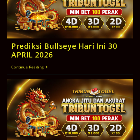
Prediksi Bullseye Hari Ini 30
APRIL 2026
Prediksi
Continue Reading
Bullseye
Hari
Ini
30
APRIL
2026