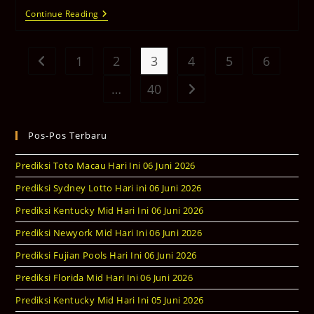
Prediksi
Continue Reading
Bullseye
Hari
Ini
24
1
2
3
4
5
6
Go to the previous page
APRIL
2026
…
40
Go to the next page
Pos-Pos Terbaru
Prediksi Toto Macau Hari Ini 06 Juni 2026
Prediksi Sydney Lotto Hari ini 06 Juni 2026
Prediksi Kentucky Mid Hari Ini 06 Juni 2026
Prediksi Newyork Mid Hari Ini 06 Juni 2026
Prediksi Fujian Pools Hari Ini 06 Juni 2026
Prediksi Florida Mid Hari Ini 06 Juni 2026
Prediksi Kentucky Mid Hari Ini 05 Juni 2026