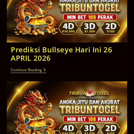
Prediksi Bullseye Hari Ini 26
APRIL 2026
Prediksi
Continue Reading
Bullseye
Hari
Ini
26
APRIL
2026