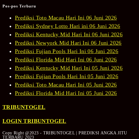
Pos-pos Terbaru
Prediksi Toto Macau Hari Ini 06 Juni 2026
Prediksi Sydney Lotto Hari ini 06 Juni 2026
Prediksi Kentucky Mid Hari Ini 06 Juni 2026
Prediksi Newyork Mid Hari Ini 06 Juni 2026
Prediksi Fujian Pools Hari Ini 06 Juni 2026
Prediksi Florida Mid Hari Ini 06 Juni 2026
Prediksi Kentucky Mid Hari Ini 05 Juni 2026
Prediksi Fujian Pools Hari Ini 05 Juni 2026
Prediksi Toto Macau Hari Ini 05 Juni 2026
Prediksi Florida Mid Hari Ini 05 Juni 2026
TRIBUNTOGEL
LOGIN TRIBUNTOGEL
Copy Right @2023 - TRIBUNTOGEL | PREDIKSI ANGKA JITU
TERBARU 2023