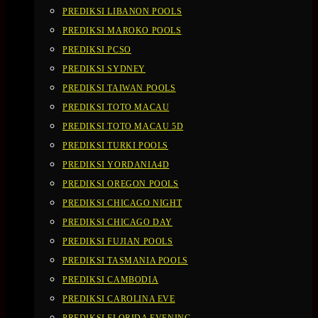
PREDIKSI LIBANON POOLS
PREDIKSI MAROKO POOLS
PREDIKSI PCSO
PREDIKSI SYDNEY
PREDIKSI TAIWAN POOLS
PREDIKSI TOTO MACAU
PREDIKSI TOTO MACAU 5D
PREDIKSI TURKI POOLS
PREDIKSI YORDANIA4D
PREDIKSI OREGON POOLS
PREDIKSI CHICAGO NIGHT
PREDIKSI CHICAGO DAY
PREDIKSI FUJIAN POOLS
PREDIKSI TASMANIA POOLS
PREDIKSI CAMBODIA
PREDIKSI CAROLINA EVE