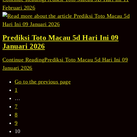
Februari 2026
Prediksi Toto Macau 5d Hari Ini 09
Januari 2026
Continue Reading
Prediksi Toto Macau 5d Hari Ini 09
Januari 2026
Go to the previous page
1
…
7
8
9
10