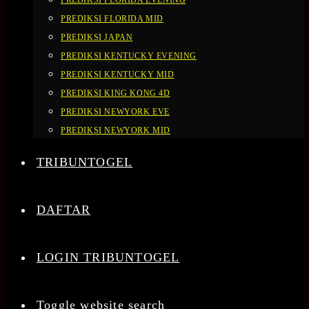
PREDIKSI FLORIDA EVENING
PREDIKSI FLORIDA MID
PREDIKSI JAPAN
PREDIKSI KENTUCKY EVENING
PREDIKSI KENTUCKY MID
PREDIKSI KING KONG 4D
PREDIKSI NEWYORK EVE
PREDIKSI NEWYORK MID
TRIBUNTOGEL
DAFTAR
LOGIN TRIBUNTOGEL
Toggle website search