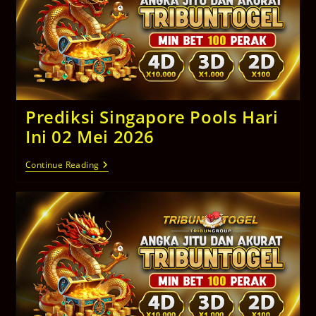
2026
Prediksi Singapore Pools Hari
Ini 02 Mei 2026
Prediksi
Continue Reading
Singapore
Pools
Hari
Ini
02
Mei
2026