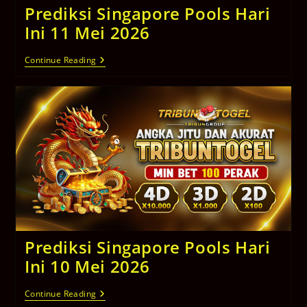
Prediksi Singapore Pools Hari
Ini 11 Mei 2026
Prediksi
Continue Reading
Singapore
Pools
Hari
Ini
11
Mei
2026
Prediksi Singapore Pools Hari
Ini 10 Mei 2026
Prediksi
Continue Reading
Singapore