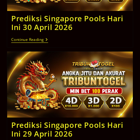
Prediksi Singapore Pools Hari
Ini 30 April 2026
Prediksi
Continue Reading
Singapore
Pools
Hari
Ini
30
April
2026
Prediksi Singapore Pools Hari
Ini 29 April 2026