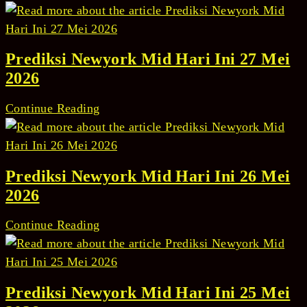
Prediksi Newyork Mid Hari Ini 27 Mei
2026
Prediksi
Continue Reading
Newyork
Mid
Hari
Prediksi Newyork Mid Hari Ini 26 Mei
Ini
2026
27
Mei
Prediksi
Continue Reading
2026
Newyork
Mid
Hari
Prediksi Newyork Mid Hari Ini 25 Mei
Ini