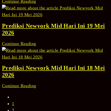
Prediksi
Continue Reading
2026
Newyork
Mid
Hari
Prediksi Newyork Mid Hari Ini 19 Mei
Ini
2026
20
Mei
Prediksi
Continue Reading
2026
Newyork
Mid
Hari
Prediksi Newyork Mid Hari Ini 18 Mei
Ini
2026
19
Mei
Prediksi
Continue Reading
2026
Newyork
Go
Mid
to
1
Hari
the
2