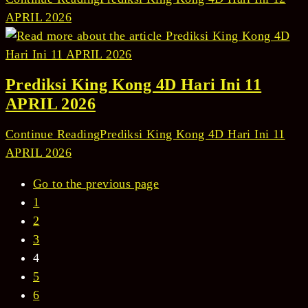
APRIL 2026
Prediksi King Kong 4D Hari Ini 11
APRIL 2026
Continue Reading
Prediksi King Kong 4D Hari Ini 11
APRIL 2026
Go to the previous page
1
2
3
4
5
6