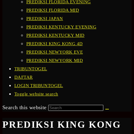
PREDIKSI FLORIDA EVENING
PREDIKSI FLORIDA MID
PREDIKSI JAPAN
PREDIKSI KENTUCKY EVENING
PREDIKSI KENTUCKY MID
PREDIKSI KING KONG 4D
PREDIKSI NEWYORK EVE
PREDIKSI NEWYORK MID
TRIBUNTOGEL
DAFTAR
LOGIN TRIBUNTOGEL
Toggle website search
Search this website
PREDIKSI KING KONG