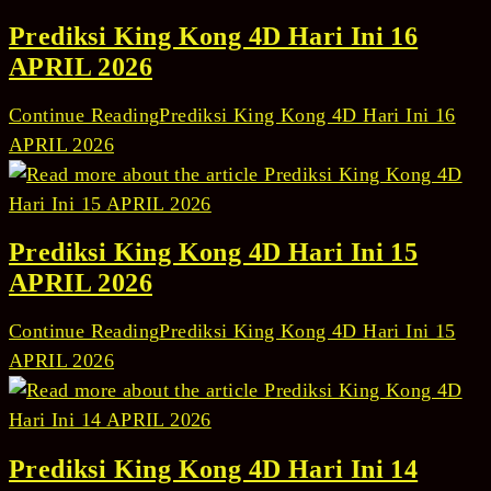
Prediksi King Kong 4D Hari Ini 16
APRIL 2026
Continue Reading
Prediksi King Kong 4D Hari Ini 16
APRIL 2026
Prediksi King Kong 4D Hari Ini 15
APRIL 2026
Continue Reading
Prediksi King Kong 4D Hari Ini 15
APRIL 2026
Prediksi King Kong 4D Hari Ini 14