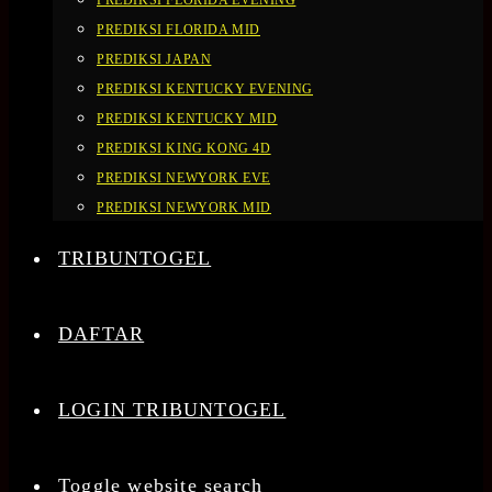
PREDIKSI FLORIDA EVENING
PREDIKSI FLORIDA MID
PREDIKSI JAPAN
PREDIKSI KENTUCKY EVENING
PREDIKSI KENTUCKY MID
PREDIKSI KING KONG 4D
PREDIKSI NEWYORK EVE
PREDIKSI NEWYORK MID
TRIBUNTOGEL
DAFTAR
LOGIN TRIBUNTOGEL
Toggle website search