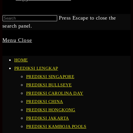
Press Escape to close the
search panel.
Menu
Close
HOME
PREDIKSI LENGKAP
PREDIKSI SINGAPORE
PREDIKSI BULLSEYE
PREDIKSI CAROLINA DAY
PREDIKSI CHINA
PREDIKSI HONGKONG
PREDIKSI JAKARTA
PREDIKSI KAMBOJA POOLS