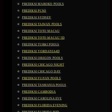
PREDIKSI MAROKO POOLS
PREDIKSI PCSO
PREDIKSI SYDNEY
PREDIKSI TAIWAN POOLS
PREDIKSI TOTO MACAU
PREDIKSI TOTO MACAU 5D
PREDIKSI TURKI POOLS
PREDIKSI YORDANIA4D
PREDIKSI OREGON POOLS
PREDIKSI CHICAGO NIGHT
PREDIKSI CHICAGO DAY
PREDIKSI FUJIAN POOLS
PREDIKSI TASMANIA POOLS
PREDIKSI CAMBODIA
PREDIKSI CAROLINA EVE
PREDIKSI FLORIDA EVENING