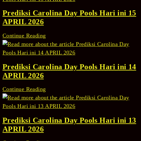
Pools
Prediksi Carolina Day Pools Hari ini 15
Hari
APRIL 2026
ini
16
Prediksi
Continue Reading
APRIL
Carolina
2026
Day
Pools
Prediksi Carolina Day Pools Hari ini 14
Hari
APRIL 2026
ini
15
Prediksi
Continue Reading
APRIL
Carolina
2026
Day
Pools
Prediksi Carolina Day Pools Hari ini 13
Hari
APRIL 2026
ini
14