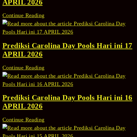
APRIL 2026
ini
19
Prediksi
Continue Reading
APRIL
Carolina
2026
Day
Pools
Prediksi Carolina Day Pools Hari ini 17
Hari
APRIL 2026
ini
18
Prediksi
Continue Reading
APRIL
Carolina
2026
Day
Pools
Prediksi Carolina Day Pools Hari ini 16
Hari
APRIL 2026
ini
17
Prediksi
Continue Reading
APRIL
Carolina
2026
Day