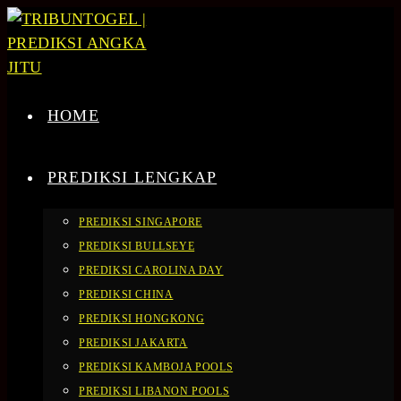
Skip
to
content
HOME
PREDIKSI LENGKAP
PREDIKSI SINGAPORE
PREDIKSI BULLSEYE
PREDIKSI CAROLINA DAY
PREDIKSI CHINA
PREDIKSI HONGKONG
PREDIKSI JAKARTA
PREDIKSI KAMBOJA POOLS
PREDIKSI LIBANON POOLS