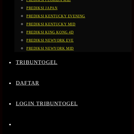
PREDIKSI FLORIDA MID
PREDIKSI JAPAN
PREDIKSI KENTUCKY EVENING
PREDIKSI KENTUCKY MID
PREDIKSI KING KONG 4D
PREDIKSI NEWYORK EVE
PREDIKSI NEWYORK MID
TRIBUNTOGEL
DAFTAR
LOGIN TRIBUNTOGEL
Toggle