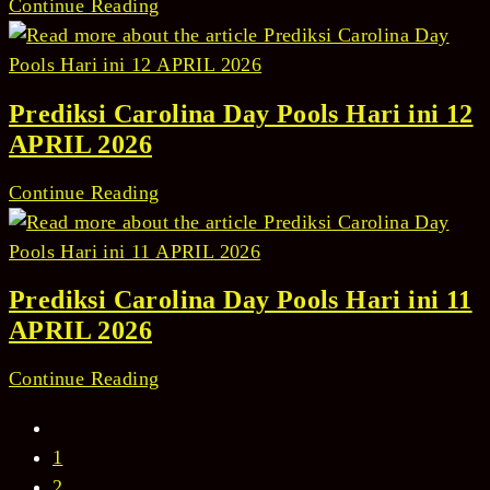
Prediksi
Continue Reading
APRIL
Carolina
2026
Day
Pools
Prediksi Carolina Day Pools Hari ini 12
Hari
APRIL 2026
ini
13
Prediksi
Continue Reading
APRIL
Carolina
2026
Day
Pools
Prediksi Carolina Day Pools Hari ini 11
Hari
APRIL 2026
ini
12
Prediksi
Continue Reading
APRIL
Carolina
Go
2026
Day
to
1
Pools
the
2