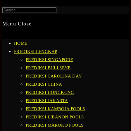
Press
website
Escape
Menu
Close
to
search
close
the
HOME
search
PREDIKSI LENGKAP
panel.
PREDIKSI SINGAPORE
PREDIKSI BULLSEYE
PREDIKSI CAROLINA DAY
PREDIKSI CHINA
PREDIKSI HONGKONG
PREDIKSI JAKARTA
PREDIKSI KAMBOJA POOLS
PREDIKSI LIBANON POOLS
PREDIKSI MAROKO POOLS