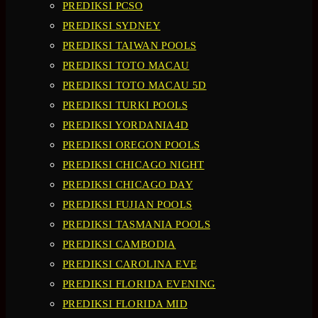
PREDIKSI PCSO
PREDIKSI SYDNEY
PREDIKSI TAIWAN POOLS
PREDIKSI TOTO MACAU
PREDIKSI TOTO MACAU 5D
PREDIKSI TURKI POOLS
PREDIKSI YORDANIA4D
PREDIKSI OREGON POOLS
PREDIKSI CHICAGO NIGHT
PREDIKSI CHICAGO DAY
PREDIKSI FUJIAN POOLS
PREDIKSI TASMANIA POOLS
PREDIKSI CAMBODIA
PREDIKSI CAROLINA EVE
PREDIKSI FLORIDA EVENING
PREDIKSI FLORIDA MID