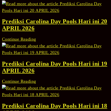
Prediksi Carolina Day Pools Hari ini 20
APRIL 2026
Prediksi
Continue Reading
Carolina
Day
Pools
Prediksi Carolina Day Pools Hari ini 19
Hari
APRIL 2026
ini
20
Prediksi
Continue Reading
APRIL
Carolina
2026
Day
Pools
Prediksi Carolina Day Pools Hari ini 18
Hari